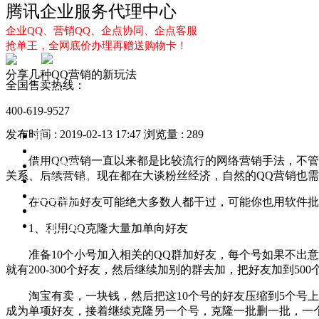
腾讯企业服务代理中心
企业QQ、营销QQ、企点协同、企点客服
抢单王，全网底价办理再赠送购物卡！
分享几种QQ营销的新玩法
全国售卖热线：
400-619-9527
发布时间 : 2019-02-13 17:47
浏览量 : 289
首页
企业QQ
借用QQ营销一直以来都是比较流行的网络营销手法，不管是
企点服务
关系、后续营销。现在都在大谈粉丝经济，自然的QQ营销也需
企业QQ2.0
企点协同
在QQ群加好友可能绝大多数人都干过，可能你也用软件批量
新闻动态
解决方案
1、利用QQ克隆大量加单向好友
准备10个小号加入相关的QQ群加好友，每个号如果不出意外
就有200-300个好友，然后继续加别的群去加，把好友加到50
淘宝有卖，一块钱，然后把这10个号的好友压缩到5个号上面
成为单项好友，接着继续克隆另一个号，克隆一批删一批，一