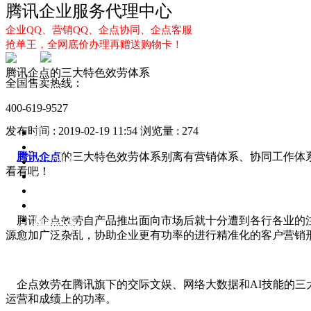
腾讯企业服务代理中心
企业QQ、营销QQ、企点协同、企点客服
抢单王，全网底价办理再赠送购物卡！
腾讯企点的三大特色效劳体系
全国售卖热线：
400-619-9527
发布时间 : 2019-02-19 11:54
浏览量 : 274
首页
企业QQ
腾讯企点
的三大特色效劳体系别离有营销体系、协同工作体
企点服务
看看吧！
企业QQ2.0
企点协同
新闻动态
解决方案
腾讯企点效劳自产品推出面向市场后就十分遭到各行各业的注
源愈加广泛杂乱，协助企业更有功率的进行精准化的客户营销
企点效劳在腾讯旗下的交际文娱、网络大数据和AI技能的三
运营和成绩上的功率。