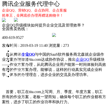
腾讯企业服务代理中心
企业QQ、营销QQ、企点协同、企点客服
抢单王，全网底价办理再赠送购物卡！
企业QQ升级模块如何提升企业交流及管理效率？
全国售卖热线：
400-619-9527
发布时间 : 2019-03-19 11:40
浏览量 : 273
首页
企业QQ
自从腾讯
企业QQ
与中国的SaaS软件服务商北森就企业级作
企点服务
业方案办理渠道tita.com达成协作协议，推出
企业QQ
升级模块
企业QQ2.0
——作业方案办理，从此腾讯企业用户能第一时间体验到高效
企点协同
有序的作业方案办理。能够说，这样的行动真实完成企业科
新闻动态
学、体系的办理理念，进步企业的交流及办理功率。
解决方案
首要，职工在tita.com上写周、月、季度、年度方案，职工
所有的作业方案，老板一望而知，确保每个职工的作业都有方
案性，进步了职工的作业功率和执行力。