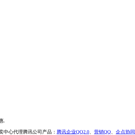
售卖中心代理腾讯公司产品：
腾讯企业QQ2.0
、
营销QQ
、
企点协同