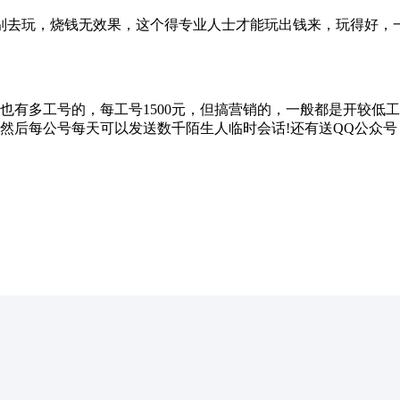
玩，烧钱无效果，这个得专业人士才能玩出钱来，玩得好，一天
有多工号的，每工号1500元，但搞营销的，一般都是开较低工号
 然后每公号每天可以发送数千陌生人临时会话!还有送QQ公众