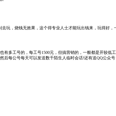
玩，烧钱无效果，这个得专业人士才能玩出钱来，玩得好，一天
有多工号的，每工号1500元，但搞营销的，一般都是开较低工号
 然后每公号每天可以发送数千陌生人临时会话!还有送QQ公众