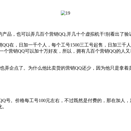
品，也可以弄几百个营销QQ,开几十个虚拟机干!别看出了验
Q在，日加一千个人，每个工号1500三工号起售，日加三千人
一个营销QQ可以加十万好友，所以，拥有几百个营销QQ的人又
弄企点了。为什么他比卖货的营销QQ还少，因为他只是拿着卖
位QQ号。价格每工号100元左右，不过既然是付费的，那在加人
化。