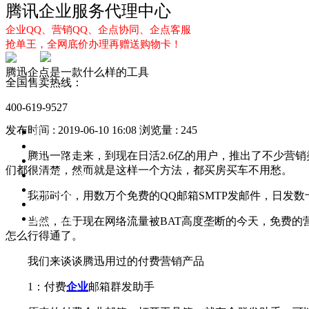
腾讯企业服务代理中心
企业QQ、营销QQ、企点协同、企点客服
抢单王，全网底价办理再赠送购物卡！
腾迅企点是一款什么样的工具
全国售卖热线：
400-619-9527
发布时间 : 2019-06-10 16:08
浏览量 : 245
首页
企业QQ
腾迅一路走来，到现在日活2.6亿的用户，推出了不少营销
企点服务
们都很清楚，然而就是这样一个方法，都买房买车不用愁。
企业QQ2.0
企点协同
我那时个，用数万个免费的QQ邮箱SMTP发邮件，日发数
新闻动态
解决方案
当然，在于现在网络流量被BAT高度垄断的今天，免费的营
怎么行得通了。
我们来谈谈腾迅用过的付费营销产品
1：付费
企业
邮箱群发助手