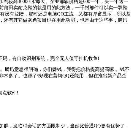
高30000封/每天。企业邮箱价格是600一年，买一年送一
显示!以前莆田卖耐克鞋的就是用的此方法，一千封邮件可以卖一双鞋
有没有登陆，那时还是电脑QQ主流，又都有弹窗显示，所以基
然，还有其它做灰色项目也在用此功能，也是由于这些事，腾讯
证码，有自动识别系统，完全无人值守挂机收鱼!
。腾迅意思很明确，你们赚钱，我得把价格提高提高嘛 。钱不
非常多了。也赚了钱!现在营销QQ还能用，但在推出新产品企
点软件!
，加群，发临时会话的方面限制少，当然比普通QQ更有优势了，