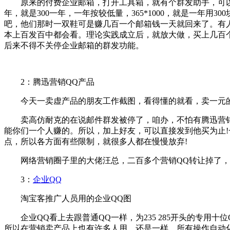
原来的付费企业邮箱，打开工具箱，就有个群发助手，可以群发邮
年，就是300一年，一年按较低量，365*1000，就是一年用
吧，他们那时一双鞋可是赚几百一个邮箱钱一天就回来了。有
本上百发百中都会看。理论实践成立后，就放大做，买上几百
后来不得不关停企业邮箱的群发功能。
2：腾迅营销QQ产品
今天一卖虚产品的朋友工作截图，看得懂的就看，卖一元的产
卖高仿耐克的在说邮件群发被停了，咱办，不怕有腾迅营销Q
能你们一个人赚的。所以，加上好友，可以直接发到他买为止!
点，所以各方面有些限制，就很多人都在慢慢放弃!
网络营销圈子里的大佬汪总，二百多个营销QQ转让掉了，也
3：
企业QQ
淘宝客推广人员用的企业QQ图
企业QQ看上去跟普通QQ一样，为235 285开头的专用十
所以在营销卖产品上也有许多人用。还是一样，所有操作自动