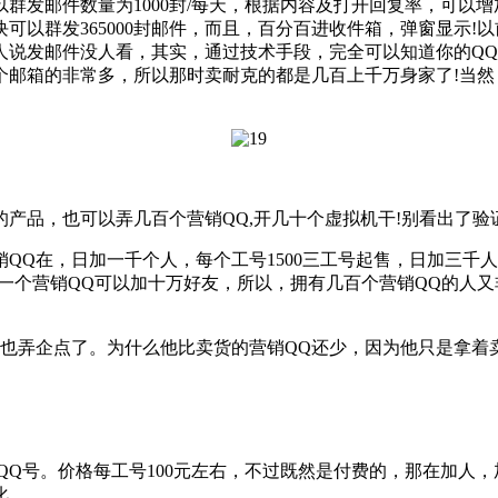
件数量为1000封/每天，根据内容及打开回复率，可以增加到较
300块可以群发365000封邮件，而且，百分百进收件箱，弹窗
人说发邮件没人看，其实，通过技术手段，完全可以知道你的QQ
个邮箱的非常多，所以那时卖耐克的都是几百上千万身家了!当
品，也可以弄几百个营销QQ,开几十个虚拟机干!别看出了验
Q在，日加一千个人，每个工号1500三工号起售，日加三千人
一个营销QQ可以加十万好友，所以，拥有几百个营销QQ的人又
弄企点了。为什么他比卖货的营销QQ还少，因为他只是拿着卖
位QQ号。价格每工号100元左右，不过既然是付费的，那在加人
化。