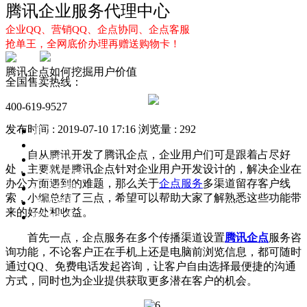
腾讯企业服务代理中心
企业QQ、营销QQ、企点协同、企点客服
抢单王，全网底价办理再赠送购物卡！
腾讯企点如何挖掘用户价值
全国售卖热线：
400-619-9527
发布时间 : 2019-07-10 17:16
浏览量 : 292
首页
企业QQ
自从腾讯开发了腾讯企点，企业用户们可是跟着占尽好
企点服务
处，主要就是腾讯企点针对企业用户开发设计的，解决企业在
企业QQ2.0
办公方面遇到的难题，那么关于
企点服务
多渠道留存客户线
企点协同
索，小编总结了三点，希望可以帮助大家了解熟悉这些功能带
新闻动态
来的好处和收益。
解决方案
首先一点，企点服务在多个传播渠道设置
腾讯企点
服务咨
询功能，不论客户正在手机上还是电脑前浏览信息，都可随时
通过QQ、免费电话发起咨询，让客户自由选择最便捷的沟通
方式，同时也为企业提供获取更多潜在客户的机会。