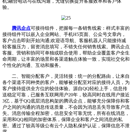
机;融合电话与在线沟通，无缝切换提升客服效率和客户体
验。
腾讯企点
可接待组件，把握每一条销售线索：样式丰富的
接待组件可以嵌入企业网站、手机H5页面、公众号文章内，
客户点击即刻开始沟通;欢迎语导航、客服机器人只能接待减
轻客服压力，留资消息填写，不错失任何销售线索。腾讯企点
客服、营销和协同可单独或联合使用，帮助企业覆盖客户全生
命周期，让丰富的场景和各渠道触点体验一致，实现社交化和
个性化的沟通、互动和服务。
二、智能分配客户，灵活转接：统一的分配路由，让来自
各个渠道不同种类的客户，能够被分配至对应的接待人员，为
客户接待提供全方位的较佳体验。源自QQ轻松上手，信息传
送稳定可靠，已服务互联网用户20年，较高同时在线用户接近
3亿，基于QQ底层消息构架的腾讯企点，能够充分保障你和客
户之间的沟通的消息传送质量，不会因为消息丢失导致客户流
失。消息传输全程加密，信息安全可靠无忧，所有在线消息，
采用和QQ相同的加密体系，保障企业和客户之间消息的私
密。通过了较高等级公有云个人隐私保护认证，保障信息不泄
露。