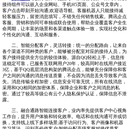
接待组件可以嵌入企业网站、手机H5页面、公众号文章内，
客户点击即刻开始沟通;欢迎语导航、客服机器人只能接待减
轻客服压力，留资消息填写，不错失任何销售线索。腾讯企点
客服、营销和协同可单独或联合使用，帮助企业覆盖客户全生
命周期，让丰富的场景和各渠道触点体验一致，实现社交化和
个性化的沟通、互动和服务。
二、智能分配客户，灵活转接：统一的分配路由，让来自
各个渠道不同种类的客户，能够被分配至对应的接待人员，为
客户接待提供全方位的较佳体验。源自QQ轻松上手，信息传
送稳定可靠，已服务互联网用户20年，较高同时在线用户接近
3亿，基于QQ底层消息构架的腾讯企点，能够充分保障你和客
户之间的沟通的消息传送质量，不会因为消息丢失导致客户流
失。消息传输全程加密，信息安全可靠无忧，所有在线消息，
采用和QQ相同的加密体系，保障企业和客户之间消息的私
密。通过了较高等级公有云个人隐私保护认证，保障信息不泄
露。
三、融合通路智能连接客户，业内率先提供客户中心视角
工作台，提升用户体验和转化效率。电话和在线沟通可并或切
换，支持线上线下多样场景;基于访问行为、客户画像和机器
学习算法，识别高价值客户;智能分配高级客服对接优质客