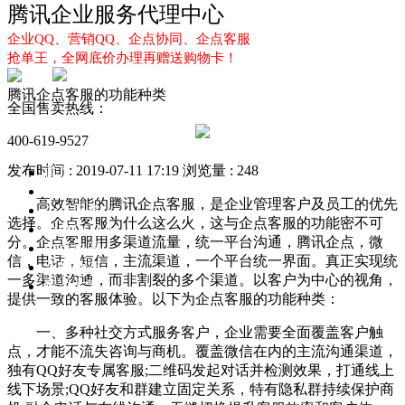
腾讯企业服务代理中心
企业QQ、营销QQ、企点协同、企点客服
抢单王，全网底价办理再赠送购物卡！
腾讯企点客服的功能种类
全国售卖热线：
400-619-9527
发布时间 : 2019-07-11 17:19
浏览量 : 248
首页
企业QQ
高效智能的腾讯企点客服，是企业管理客户及员工的优先
企点服务
选择。企点客服为什么这么火，这与企点客服的功能密不可
企业QQ2.0
分。企点客服用多渠道流量，统一平台沟通，腾讯企点，微
企点协同
信，电话，短信，主流渠道，一个平台统一界面。真正实现统
新闻动态
一多渠道沟通，而非割裂的多个渠道。以客户为中心的视角，
解决方案
提供一致的客服体验。以下为企点客服的功能种类：
一、多种社交方式服务客户，企业需要全面覆盖客户触
点，才能不流失咨询与商机。覆盖微信在内的主流沟通渠道，
独有QQ好友专属客服;二维码发起对话并检测效果，打通线上
线下场景;QQ好友和群建立固定关系，特有隐私群持续保护商