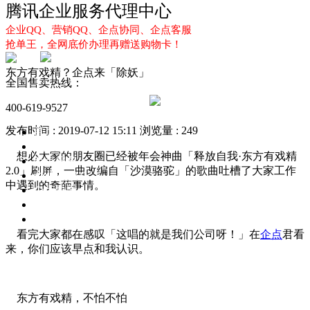
腾讯企业服务代理中心
企业QQ、营销QQ、企点协同、企点客服
抢单王，全网底价办理再赠送购物卡！
东方有戏精？企点来「除妖」
全国售卖热线：
400-619-9527
发布时间 : 2019-07-12 15:11
浏览量 : 249
首页
企业QQ
想必大家的朋友圈已经被年会神曲「释放自我·东方有戏精
企点服务
2.0」刷屏，一曲改编自「沙漠骆驼」的歌曲吐槽了大家工作
企业QQ2.0
中遇到的奇葩事情。
企点协同
新闻动态
解决方案
看完大家都在感叹「这唱的就是我们公司呀！」在
企点
君看
来，你们应该早点和我认识。
东方有戏精，不怕不怕