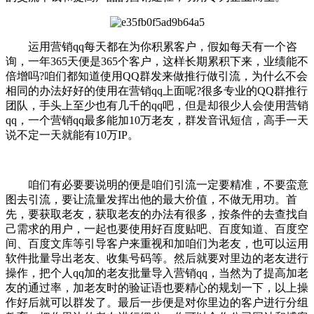
运用营销qq每天都在为你积累客户，假如每天有一个咨
询，一年365天便是365个客户，这样长期累积下来，业绩能不
倍增吗?咱们都知道使用QQ群发来做推行做引流，为什么不会
相同的办法好好的使用在营销qq上面呢?很多专业的QQ群推行
团队，手头上至少也有几千的qq吧，但是却很少人会使用营销
qq，一个营销qq最多能加10万老友，群发音讯短信，高手一天
说不定一天就能有10万IP。
咱们有必要要说明的便是咱们引流一定要精准，不要蛮意
图去引流，要让流量发挥出他的最大价值，不做无用功。首
先，要获取老友，获取老友的办法有很多，按条件的去查找自
己需求的用户，一起也要使用好百度贴吧、百度知道、百度空
间、百度文库等引导客户来重视和加咱们为老友，也可以运用
软件批量导出老友、收集号码等。然后就要对里边的老友进行
操作，把个人qq加的老友批量导入营销qq，当然为了提高加老
友的通过率，加老友时的验证语也要精心的规划一下，以上操
作好后就可以群发了。最后一步便是对你里边的客户进行分组