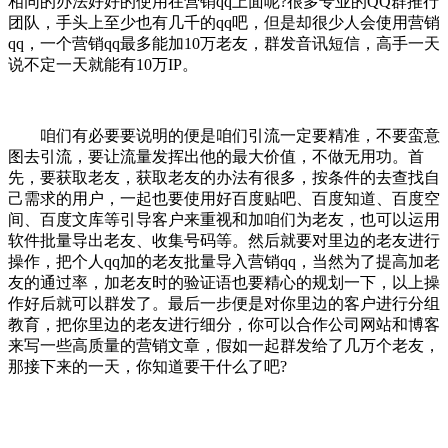
相同的办法好好的使用在营销qq上面呢?很多专业的QQ群推行
团队，手头上至少也有几千的qq吧，但是却很少人会使用营销
qq，一个营销qq最多能加10万老友，群发音讯短信，高手一天
说不定一天就能有10万IP。
咱们有必要要说明的便是咱们引流一定要精准，不要蛮意
图去引流，要让流量发挥出他的最大价值，不做无用功。首
先，要获取老友，获取老友的办法有很多，按条件的去查找自
己需求的用户，一起也要使用好百度贴吧、百度知道、百度空
间、百度文库等引导客户来重视和加咱们为老友，也可以运用
软件批量导出老友、收集号码等。然后就要对里边的老友进行
操作，把个人qq加的老友批量导入营销qq，当然为了提高加老
友的通过率，加老友时的验证语也要精心的规划一下，以上操
作好后就可以群发了。最后一步便是对你里边的客户进行分组
教育，把你里边的老友进行细分，你可以合作公司网站和博客
来写一些高质量的营销文章，假如一起群发给了几万个老友，
那接下来的一天，你知道要干什么了吧?