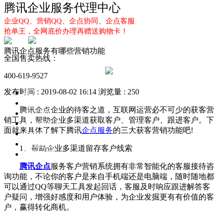
腾讯企业服务代理中心
企业QQ、营销QQ、企点协同、企点客服
抢单王，全网底价办理再赠送购物卡！
腾讯企点服务有哪些营销功能
全国售卖热线：
400-619-9527
发布时间 : 2019-08-02 16:14
浏览量 : 250
首页
企业QQ
腾讯企点企业的待客之道，互联网运营必不可少的获客营
企点服务
销工具，帮助企业多渠道获取客户、管理客户、跟进客户。下
企业QQ2.0
面就来具体了解下腾讯
企点服务
的三大获客营销功能吧!
企点协同
新闻动态
1、帮助企业多渠道留存客户线索
解决方案
腾讯企点
服务客户营销系统拥有非常智能化的客服接待咨
询功能，不论你的客户是来自手机端还是电脑端，随时随地都
可以通过QQ等聊天工具发起回话，客服及时响应跟进解答客
户疑问，增强好感度和用户体验，为企业发掘更有有价值的客
户，赢得转化商机。