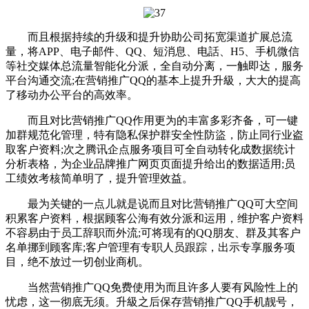
而且根据持续的升级和提升协助公司拓宽渠道扩展总流
量，将APP、电子邮件、QQ、短消息、电話、H5、手机微信
等社交媒体总流量智能化分派，全自动分离，一触即达，服务
平台沟通交流;在营销推广QQ的基本上提升升級，大大的提高
了移动办公平台的高效率。
而且对比营销推广QQ作用更为的丰富多彩齐备，可一键
加群规范化管理，特有隐私保护群安全性防盜，防止同行业盗
取客户资料;次之腾讯企点服务项目可全自动转化成数据统计
分析表格，为企业品牌推广网页页面提升给出的数据适用;员
工绩效考核简单明了，提升管理效益。
最为关键的一点儿就是说而且对比营销推广QQ可大空间
积累客户资料，根据顾客公海有效分派和运用，维护客户资料
不容易由于员工辞职而外流;可将现有的QQ朋友、群及其客户
名单挪到顾客库;客户管理有专职人员跟踪，出示专享服务项
目，绝不放过一切创业商机。
当然营销推广QQ免费使用为而且许多人要有风险性上的
忧虑，这一彻底无须。升級之后保存营销推广QQ手机靓号，