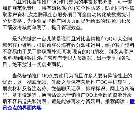
而且对比营销推广QQ作用更为的丰富多彩齐备，可一键
加群规范化管理，特有隐私保护群安全性防盜，防止同行业盗
取客户资料;次之腾讯企点服务项目可全自动转化成数据统计
分析表格，为企业品牌推广网页页面提升给出的数据适用;员
工绩效考核简单明了，提升管理效益。
最为关键的一点儿就是说而且对比营销推广QQ可大空间
积累客户资料，根据顾客公海有效分派和运用，维护客户资料
不容易由于员工辞职而外流;可将现有的QQ朋友、群及其客户
名单挪到顾客库;客户管理有专职人员跟踪，出示专享服务项
目，绝不放过一切创业商机。
当然营销推广QQ免费使用为而且许多人要有风险性上的
忧虑，这一彻底无须。升級之后保存营销推广QQ手机靓号，
朋友材料及备注名称、微信聊天记录、排序标识、网上咨询编
码、基本设定等，换句话说原营销推广QQ上全部的資源升級
后不容易遗失和消毁，還是能够再次存留延用。推荐阅读：
腾
讯企点的界面内容