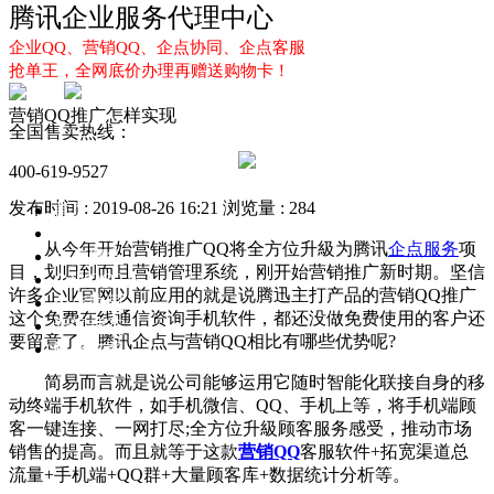
腾讯企业服务代理中心
企业QQ、营销QQ、企点协同、企点客服
抢单王，全网底价办理再赠送购物卡！
营销QQ推广怎样实现
全国售卖热线：
400-619-9527
发布时间 : 2019-08-26 16:21
浏览量 : 284
首页
企业QQ
从今年开始营销推广QQ将全方位升級为腾讯
企点服务
项
企点服务
目，划归到而且营销管理系统，刚开始营销推广新时期。坚信
企业QQ2.0
许多企业官网以前应用的就是说腾迅主打产品的营销QQ推广
企点协同
这个免费在线通信资询手机软件，都还没做免费使用的客户还
新闻动态
要留意了。腾讯企点与营销QQ相比有哪些优势呢?
解决方案
简易而言就是说公司能够运用它随时智能化联接自身的移
动终端手机软件，如手机微信、QQ、手机上等，将手机端顾
客一键连接、一网打尽;全方位升級顾客服务感受，推动市场
销售的提高。而且就等于这款
营销QQ
客服软件+拓宽渠道总
流量+手机端+QQ群+大量顾客库+数据统计分析等。