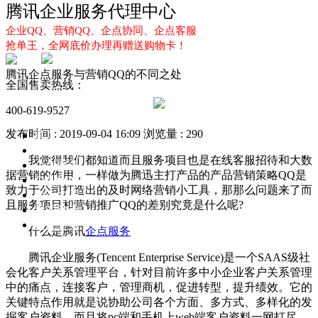
腾讯企业服务代理中心
企业QQ、营销QQ、企点协同、企点客服
抢单王，全网底价办理再赠送购物卡！
腾讯企点服务与营销QQ的不同之处
全国售卖热线：
400-619-9527
发布时间 : 2019-09-04 16:09
浏览量 : 290
首页
企业QQ
我觉得我们都知道而且服务项目也是在线客服招待和大数
企点服务
据营销的作用，一样做为腾迅主打产品的产品营销策略QQ是
企业QQ2.0
致力于公司打造出的及时网络营销小工具，那那么问题来了而
企点协同
且服务项目和营销推广QQ的差别究竟是什么呢?
新闻动态
解决方案
什么是腾讯
企点服务
腾讯企业服务(Tencent Enterprise Service)是一个SAAS级社
会化客户关系管理平台，针对目前许多中小企业客户关系管理
中的痛点，连接客户，管理商机，促进转型，提升绩效。它的
关键特点作用就是说协助公司各个方面、多方式、多样化的发
掘客户资料，而且将pc端和手机上web端客户资料一网打尽，