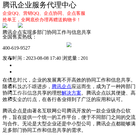
腾讯企业服务代理中心
企业QQ、营销QQ、企点协同、企点客服
抢单王，全网底价办理再赠送购物卡！
腾讯企点实现多部门协同工作与信息共享
全国售卖热线：
400-619-9527
发布时间 : 2023-08-08 17:40
浏览量 : 201
首页
企业QQ
企点服务
企业QQ2.0
在信息时代，企业的发展离不开高效的协同工作和信息共享。
企点协同
随着科技的不断进步，
腾讯企点
应运而生，成为了一种跨部门
新闻动态
协同工作和信息共享的理想
解决方案
。腾讯企点以其便捷、高
解决方案
效和安全的特点，在各行各业得到了广泛的应用和认可。
腾讯企点是由著名互联网公司腾讯开发的一款企业级办公软
件，旨在提供一个统一的工作平台，便于不同部门之间的交流
与合作。无论是大型企业还是中小型公司，腾讯企点都能够满
足多部门协同工作和信息共享的需求。