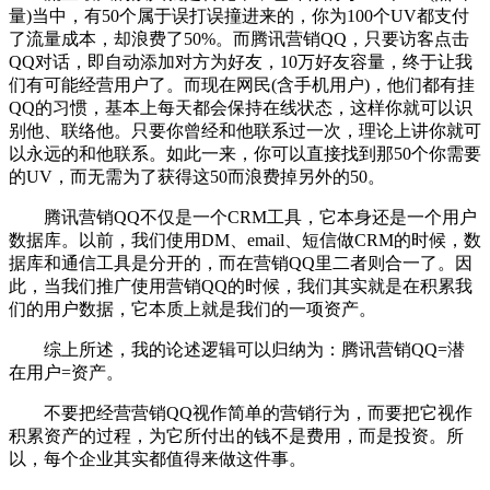
量)当中，有50个属于误打误撞进来的，你为100个UV都支付
了流量成本，却浪费了50%。而腾讯营销QQ，只要访客点击
QQ对话，即自动添加对方为好友，10万好友容量，终于让我
们有可能经营用户了。而现在网民(含手机用户)，他们都有挂
QQ的习惯，基本上每天都会保持在线状态，这样你就可以识
别他、联络他。只要你曾经和他联系过一次，理论上讲你就可
以永远的和他联系。如此一来，你可以直接找到那50个你需要
的UV，而无需为了获得这50而浪费掉另外的50。
腾讯营销QQ不仅是一个CRM工具，它本身还是一个用户
数据库。以前，我们使用DM、email、短信做CRM的时候，数
据库和通信工具是分开的，而在营销QQ里二者则合一了。因
此，当我们推广使用营销QQ的时候，我们其实就是在积累我
们的用户数据，它本质上就是我们的一项资产。
综上所述，我的论述逻辑可以归纳为：腾讯营销QQ=潜
在用户=资产。
不要把经营营销QQ视作简单的营销行为，而要把它视作
积累资产的过程，为它所付出的钱不是费用，而是投资。所
以，每个企业其实都值得来做这件事。