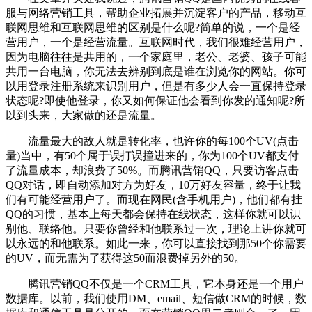
服与网络营销工具，帮助企业拓展并沉淀客户的产品，移动互
联网思维和互联网思维的区别是什么呢?简单的说，一个是经
营用户，一个是经营流量。互联网时代，我们很难经营用户，
因为电脑往往是共用的，一个家庭里，老公、老婆、孩子可能
共用一台电脑，你无法去辨别到底是谁在浏览你的网站。你可
以用登录注册系统来识别用户，但是有多少人会一直保持登录
状态呢?即使他登录，你又如何保证他会看到你发的通知呢?所
以到头来，大家做的还是流量。
流量最大的敌人就是转化率，也许你的每100个UV(点击
量)当中，有50个属于误打误撞进来的，你为100个UV都支付
了流量成本，却浪费了50%。而腾讯营销QQ，只要访客点击
QQ对话，即自动添加对方为好友，10万好友容量，终于让我
们有可能经营用户了。而现在网民(含手机用户)，他们都有挂
QQ的习惯，基本上每天都会保持在线状态，这样你就可以识
别他、联络他。只要你曾经和他联系过一次，理论上讲你就可
以永远的和他联系。如此一来，你可以直接找到那50个你需要
的UV，而无需为了获得这50而浪费掉另外的50。
腾讯营销QQ不仅是一个CRM工具，它本身还是一个用户
数据库。以前，我们使用DM、email、短信做CRM的时候，数