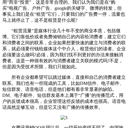
用”而非“投资”，这是非常合理的。我们认为我们是在“购
买”电视广告、户外广告、google的关键字、微博的转发，但
事实上我们是在“租赁”它们，只要我们的广告费一停，流量也
马上就停止了，这不是租赁是什么呢?
“租赁流量”是媒体行业几十年不变的商业本质，包括微
博。它们靠低价或者免费倾销自己的内容给消费者，建立它们
和消费者之间的联系，企业如果想要快速的建立与消费者的联
系，就必须要付钱给媒体这个中介人，租赁他们的读者。企业
必须要这么做吗?必须，因为我们找不到更好的办法来接触消
费者。这是一种很有效的与消费者建立关联的模式吗?不是，
但是因为受技术所限，我们只能如此。
所有企业都希望可以跳过媒体，直接和自己的消费者建立
联系。我们也有一些现成的工具，比如DM信件、电子邮件、
短信群发、语音电话，但是他们都有着非常显著的缺陷。
DM、电子邮件、短信群发基本上属于“广播”的传播范式，用
户的反馈成本很高，企业管理这些反馈的成本也很高。语音电
话虽然足够互动，但是它又没有广播的传播效率。
在腾讯营销QQ出现以后，一切开始变得不同了。中国旅