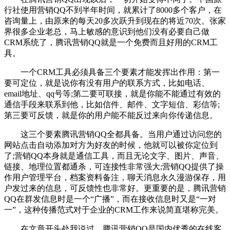
行社使用营销QQ不到半年时间，就累计了8000多个客户，在
咨询量上，由原来的每天20多次跃升到现在的将近70次。张家
界很多企业老总，马上敏感的意识到他们没有必要自己做
CRM系统了，腾讯营销QQ就是一个免费而且好用的CRM工
具。
一个CRM工具必须具备三个要素才能发挥出作用：第一
要可定位，就是说你有没有用户的联系方式，比如电话、
email地址、qq号等;第二要可联接，就是你能不能通过有效的
通信手段来联系到他，比如信件、邮件、文字短信、彩信等;
第三要可反馈，就是你的用户能不能反过来向你传递信息。
这三个要素腾讯营销QQ全都具备。当用户通过访问您的
网站点击自动添加对方为好友的时候，他就可以被你定位到
了;营销QQ本身就是通信工具，而且无论文字、图片、声音、
链接、地理位置都通杀，可连接性非常强大;营销QQ提供了操
作用户管理平台，档案资料备注，聊天消息永久漫游保存，用
户发过来的信息，可反馈性也非常好。更重要的是，腾讯营销
QQ在群发信息时是一个“广播”，而在接收信息时又是“一对
一”，这种传播范式对于企业的CRM工作来说简直堪称完美。
在文章开头处我说过，腾讯营销QQ是国内优秀的在线客