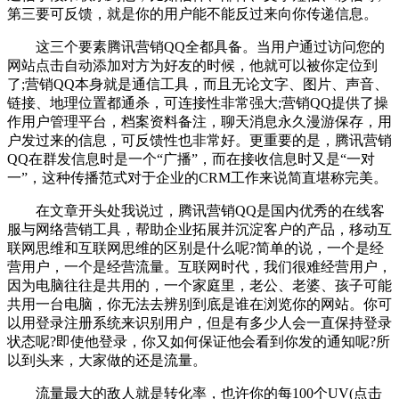
第三要可反馈，就是你的用户能不能反过来向你传递信息。
这三个要素腾讯营销QQ全都具备。当用户通过访问您的
网站点击自动添加对方为好友的时候，他就可以被你定位到
了;营销QQ本身就是通信工具，而且无论文字、图片、声音、
链接、地理位置都通杀，可连接性非常强大;营销QQ提供了操
作用户管理平台，档案资料备注，聊天消息永久漫游保存，用
户发过来的信息，可反馈性也非常好。更重要的是，腾讯营销
QQ在群发信息时是一个“广播”，而在接收信息时又是“一对
一”，这种传播范式对于企业的CRM工作来说简直堪称完美。
在文章开头处我说过，腾讯营销QQ是国内优秀的在线客
服与网络营销工具，帮助企业拓展并沉淀客户的产品，移动互
联网思维和互联网思维的区别是什么呢?简单的说，一个是经
营用户，一个是经营流量。互联网时代，我们很难经营用户，
因为电脑往往是共用的，一个家庭里，老公、老婆、孩子可能
共用一台电脑，你无法去辨别到底是谁在浏览你的网站。你可
以用登录注册系统来识别用户，但是有多少人会一直保持登录
状态呢?即使他登录，你又如何保证他会看到你发的通知呢?所
以到头来，大家做的还是流量。
流量最大的敌人就是转化率，也许你的每100个UV(点击