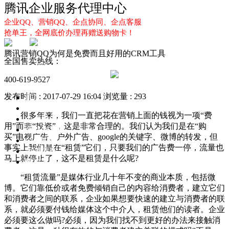
腾讯企业服务代理中心
企业QQ、营销QQ、企点协同、企点客服
抢单王，全网底价办理再赠送购物卡！
腾讯营销QQ为何是免费而且好用的CRM工具
全国售卖热线：
400-619-9527
发布时间 : 2017-07-29 16:04
浏览量 : 293
首页
企业QQ
很多年来，我们一直把花在营销上面的钱视为一项“费
企点服务
用”而非“投资”，这是非常合理的。我们认为我们是在“购
企业QQ2.0
买”电视广告、户外广告、google的关键字、微博的转发，但
企点协同
事实上我们是在“租赁”它们，只要我们的广告费一停，流量也
新闻动态
马上就停止了，这不是租赁是什么呢?
解决方案
“租赁流量”是媒体行业几十年不变的商业本质，包括微
博。它们靠低价或者免费倾销自己的内容给消费者，建立它们
和消费者之间的联系，企业如果想要快速的建立与消费者的联
系，就必须要付钱给媒体这个中介人，租赁他们的读者。企业
必须要这么做吗?必须，因为我们找不到更好的办法来接触消