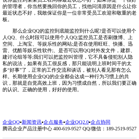
的管理者，你当然要挽回你的员工，找他问清原因是什么让你
最近状态不好，我敢保证你是一位非常受员工欢迎和敬重的老
板。
那么企业QQ的监控到底能监控到什么呢?是否可以使用个
人QQ、什么时段可以使用个人QQ;监控员工是否刷微博、上
空间、上淘宝、等娱乐性的网站;是否在使用旺旺、快播、迅
雷、优酷等娱乐性软件;、是否可以用QQ对外发文件，建群、
建讨论组等等;我们可以把监控叫管理，它不具备侵犯别人隐
私的说法，如果有员工很反感，那只能说明上班时间干的太
多“好事”了，正常的工作交流和谈话，被别人看见那有怎么
样。长期使用企业QQ的企业都会达成一种行为习惯上的共
识，那就是自觉高效上班，因为习惯成自然，所以我们要正确
的认识、正确的使用，好好的使用。
企业QQ
▪
新闻资讯
▪
企点服务
▪
企业QQ2.0
▪
企点协同
腾讯企业产品注册中心 400-619-9527 QQ/微信：189-2519-9527