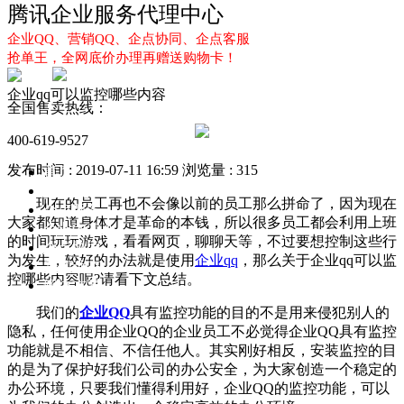
腾讯企业服务代理中心
企业QQ、营销QQ、企点协同、企点客服
抢单王，全网底价办理再赠送购物卡！
企业qq可以监控哪些内容
全国售卖热线：
400-619-9527
发布时间 : 2019-07-11 16:59
浏览量 : 315
首页
企业QQ
现在的员工再也不会像以前的员工那么拼命了，因为现在
企点服务
大家都知道身体才是革命的本钱，所以很多员工都会利用上班
企业QQ2.0
的时间玩玩游戏，看看网页，聊聊天等，不过要想控制这些行
企点协同
为发生，较好的办法就是使用
企业qq
，那么关于企业qq可以监
新闻动态
控哪些内容呢?请看下文总结。
解决方案
我们的
企业QQ
具有监控功能的目的不是用来侵犯别人的
隐私，任何使用企业QQ的企业员工不必觉得企业QQ具有监控
功能就是不相信、不信任他人。其实刚好相反，安装监控的目
的是为了保护好我们公司的办公安全，为大家创造一个稳定的
办公环境，只要我们懂得利用好，企业QQ的监控功能，可以