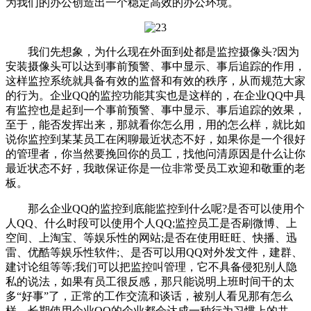
为我们的办公创造出一个稳定高效的办公环境。
我们先想象，为什么现在外面到处都是监控摄像头?因为
安装摄像头可以达到事前预警、事中显示、事后追踪的作用，
这样监控系统就具备有效的监督和有效的秩序，从而规范大家
的行为。企业QQ的监控功能其实也是这样的，在企业QQ中具
有监控也是起到一个事前预警、事中显示、事后追踪的效果，
至于，能否发挥出来，那就看你怎么用，用的怎么样，就比如
说你监控到某某员工在闲聊最近状态不好，如果你是一个很好
的管理者，你当然要挽回你的员工，找他问清原因是什么让你
最近状态不好，我敢保证你是一位非常受员工欢迎和敬重的老
板。
那么企业QQ的监控到底能监控到什么呢?是否可以使用个
人QQ、什么时段可以使用个人QQ;监控员工是否刷微博、上
空间、上淘宝、等娱乐性的网站;是否在使用旺旺、快播、迅
雷、优酷等娱乐性软件;、是否可以用QQ对外发文件，建群、
建讨论组等等;我们可以把监控叫管理，它不具备侵犯别人隐
私的说法，如果有员工很反感，那只能说明上班时间干的太
多“好事”了，正常的工作交流和谈话，被别人看见那有怎么
样。长期使用企业QQ的企业都会达成一种行为习惯上的共