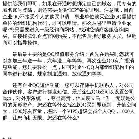
提供给我们即可，如果在开通时想绑定自己的域名，用专有的
域名账号登陆，则还需要提供“ICP”备案证明。注意哦，目前
企业QQ不接受个人的购买申请，事业单位购买企业QQ需提供
单位的组织机构代码，才可以申请。那么从哪里申请企业qq
呢?您只需要进入一级经销商网站，找到经销商客服咨询购
买。直接找腾讯企点官网购买，不配售后指导服务人员。经销
商可以指导操作。
最后最主要的是QQ增值服务介绍：首先在购买时您就可
以参加三年送一年，六年送二年等等。再次企业QQ有广播消
息功能，您只要轻松一点，即可对企业QQ内部组织架构里的
同事进行祝福、规章制度通知、放假通知等等。
还有企业QQ短信功能，您可以存储手机联系人，对公司
合作伙伴、客户进行群发短信。最后企业QQ还可以设置公司
logo，对外形象统一，尊显高贵，信誉度立马上升，无疑是公
司的无形资产。您还在等什么?企业QQ买到即赚到，升值空间
大，1500好友容量，堪比一个VIP5超级会员个人QQ，1000人
群，让您商机无限。您还在等什么?