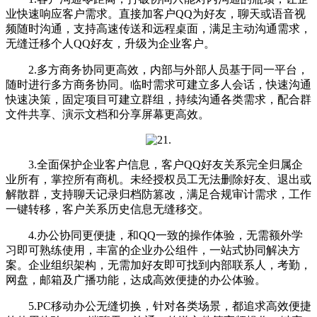
业快速响应客户需求。直接加客户QQ为好友，聊天或语音视
频随时沟通，支持高速传送和远程桌面，满足主动沟通需求，
无缝迁移个人QQ好友，升级为企业客户。
2.多方商务协同更高效，内部与外部人员基于同一平台，
随时进行多方商务协同。临时需求可建立多人会话，快速沟通
快速决策，固定项目可建立群组，持续沟通各类需求，配合群
文件共享、演示文档和分享屏幕更高效。
3.全面保护企业客户信息，客户QQ好友关系完全归属企
业所有，掌控所有商机。未经授权员工无法删除好友、退出或
解散群，支持聊天记录归档防篡改，满足合规审计需求，工作
一键转移，客户关系历史信息无缝移交。
4.办公协同更便捷，和QQ一致的操作体验，无需额外学
习即可熟练使用，丰富的企业办公组件，一站式协同解决方
案。企业组织架构，无需加好友即可找到内部联系人，考勤，
网盘，邮箱及广播功能，达成高效便捷的办公体验。
5.PC移动办公无缝切换，针对各类场景，都追求高效便捷