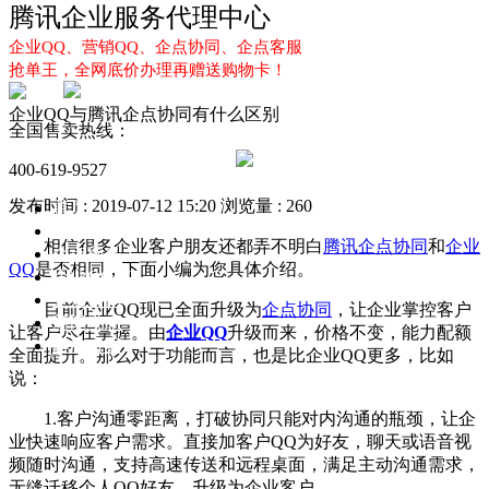
腾讯企业服务代理中心
企业QQ、营销QQ、企点协同、企点客服
抢单王，全网底价办理再赠送购物卡！
企业QQ与腾讯企点协同有什么区别
全国售卖热线：
400-619-9527
发布时间 : 2019-07-12 15:20
浏览量 : 260
首页
企业QQ
相信很多企业客户朋友还都弄不明白
腾讯企点协同
和
企业
企点服务
QQ
是否相同，下面小编为您具体介绍。
企业QQ2.0
企点协同
目前企业QQ现已全面升级为
企点协同
，让企业掌控客户
新闻动态
让客户尽在掌握。由
企业QQ
升级而来，价格不变，能力配额
解决方案
全面提升。那么对于功能而言，也是比企业QQ更多，比如
说：
1.客户沟通零距离，打破协同只能对内沟通的瓶颈，让企
业快速响应客户需求。直接加客户QQ为好友，聊天或语音视
频随时沟通，支持高速传送和远程桌面，满足主动沟通需求，
无缝迁移个人QQ好友，升级为企业客户。