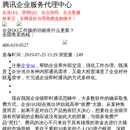
腾讯企业服务代理中心
企业QQ、营销QQ、企点协同、企点客服
抢单王，全网底价办理再赠送购物卡！
企业QQ工作版的功能有什么更新？
全国售卖热线：
400-619-9527
发布时间 : 2019-07-25 15:29
浏览量 : 249
首页
企业QQ
注册
企业qq
，帮助企业界外部交流，强化工作办理。既满
企点服务
意了企业成员各种内部通讯需求，又最大程度满意了企业对外
企业QQ2.0
联系需求，在完成企业即时通讯的方式多样化。
企点协同
新闻动态
解决方案
现在我国企业级即时通讯范畴中，大多数软件的确采取免
费方式。企业QQ却在推出伊始就高举“收费”大旗。从某种角
度而言，如果不是对自己产品抱有巨大决心，想要在企业级市
场有所斩获的企鹅应该没有如此大的胆量，与很多免费产
品“死扛”。腾讯的决心不只来自于其有雄厚的资金去进行大规
模的市场营销，更在于累积10多年的个人QQ用户根底、深耕