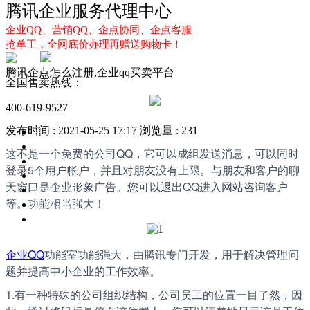
腾讯企业服务代理中心
企业QQ、营销QQ、企点协同、企点客服
抢单王，全网底价办理再赠送购物卡！
腾讯企点怎么注册,企业qq买卖平台
全国售卖热线：
400-619-9527
发布时间 : 2021-05-25 17:17
浏览量 : 231
首页
企业QQ
这不是一个免费的公司QQ，它可以成组发送消息，可以同时
企点服务
登录5个用户帐户，并且对朋友没有上限。与朋友和客户的聊
企业QQ2.0
天窗口是企业形象广告。您可以退出QQ进入网站咨询客户
企点协同
等。功能相当强大！
新闻动态
解决方案
企业QQ
功能室功能强大，由腾讯专门开发，用于解决管理问
题并提高中小企业的工作效率。
1.有一种特殊的公司组织结构，公司员工的位置一目了然，因