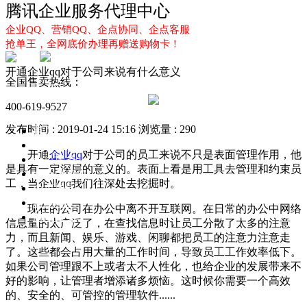
腾讯企业服务代理中心
企业QQ、营销QQ、企点协同、企点客服
抢单王，全网底价办理再赠送购物卡！
开通企业qq对于公司来说有什么意义
全国售卖热线：
400-619-9527
发布时间 : 2019-01-24 15:16
浏览量 : 290
首页
企业QQ
开通
企业qq
对于公司的员工来说不只是表面管理作用，他
企点服务
是具有一定深层的意义的。表面上看是用工具去管理和约束员
企业QQ2.0
工，当企业qq我们往深处去挖掘时。
企点协同
新闻动态
现在的公司在办公中离不开互联网。在日常的办公中网络
解决方案
信息量的太广泛了，在查找信息时让员工分散了太多的注意
力，而且新闻、娱乐、游戏、闲聊都把员工的注意力注意走
了。这些都会占用大量的工作时间，导致员工工作效率低下。
如果公司管理跟不上或者太不人性化，也给企业的发展带来不
好的影响，让管理者增添诸多烦恼。这时候你需要一个高效
的、安全的、可管控的管理软件......