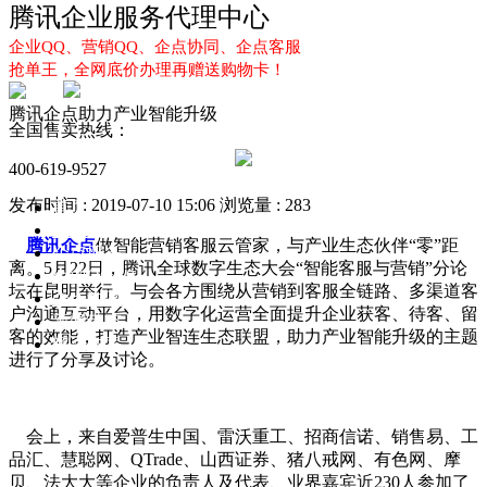
腾讯企业服务代理中心
企业QQ、营销QQ、企点协同、企点客服
抢单王，全网底价办理再赠送购物卡！
腾讯企点助力产业智能升级
全国售卖热线：
400-619-9527
发布时间 : 2019-07-10 15:06
浏览量 : 283
首页
企业QQ
腾讯企点
做智能营销客服云管家，与产业生态伙伴“零”距
企点服务
离。5月22日，腾讯全球数字生态大会“智能客服与营销”分论
企业QQ2.0
坛在昆明举行。与会各方围绕从营销到客服全链路、多渠道客
企点协同
户沟通互动平台，用数字化运营全面提升企业获客、待客、留
新闻动态
客的效能，打造产业智连生态联盟，助力产业智能升级的主题
解决方案
进行了分享及讨论。
会上，来自爱普生中国、雷沃重工、招商信诺、销售易、工
品汇、慧聪网、QTrade、山西证券、猪八戒网、有色网、摩
贝、法大大等企业的负责人及代表、业界嘉宾近230人参加了